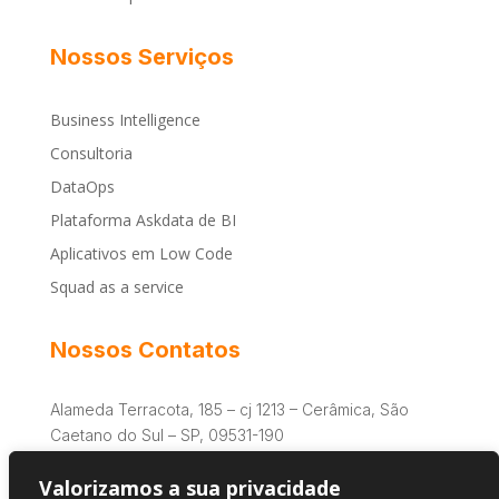
Nossos Serviços
Business Intelligence
Consultoria
DataOps
Plataforma Askdata de BI
Aplicativos em Low Code
Squad as a service
Nossos Contatos
Alameda Terracota, 185 – cj 1213 – Cerâmica, São
Caetano do Sul – SP, 09531-190
+55 (11) 99244-7249
Valorizamos a sua privacidade
contato@askdata.com.br